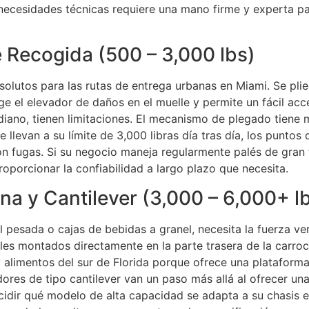
 necesidades técnicas requiere una mano firme y experta pa
 Recogida (500 – 3,000 lbs)
bsolutos para las rutas de entrega urbanas en Miami. Se pl
 el elevador de daños en el muelle y permite un fácil acce
ediano, tienen limitaciones. El mecanismo de plegado tiene
e llevan a su límite de 3,000 libras día tras día, los punto
con fugas. Si su negocio maneja regularmente palés de gra
oporcionar la confiabilidad a largo plazo que necesita.
na y Cantilever (3,000 – 6,000+ l
 pesada o cajas de bebidas a granel, necesita la fuerza ver
eles montados directamente en la parte trasera de la carroc
 y alimentos del sur de Florida porque ofrece una plataform
dores de tipo cantilever van un paso más allá al ofrecer u
 decidir qué modelo de alta capacidad se adapta a su chasis 