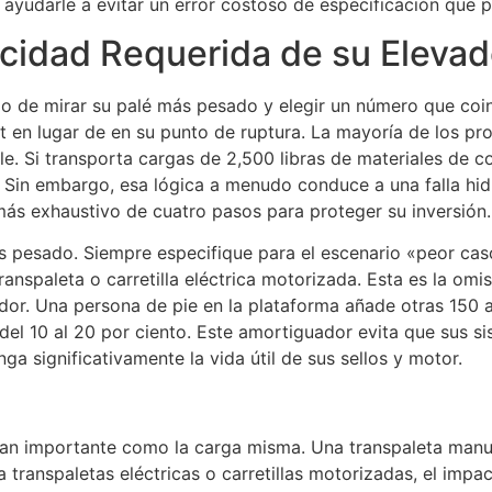
ayudarle a evitar un error costoso de especificación que po
cidad Requerida de su Elevad
olo de mirar su palé más pesado y elegir un número que coi
 en lugar de en su punto de ruptura. La mayoría de los pro
e. Si transporta cargas de 2,500 libras de materiales de c
e. Sin embargo, esa lógica a menudo conduce a una falla hi
s exhaustivo de cuatro pasos para proteger su inversión.
ás pesado. Siempre especifique para el escenario «peor cas
anspaleta o carretilla eléctrica motorizada. Esta es la omis
or. Una persona de pie en la plataforma añade otras 150 a
l 10 al 20 por ciento. Este amortiguador evita que sus si
ga significativamente la vida útil de sus sellos y motor.
 tan importante como la carga misma. Una transpaleta manua
iza transpaletas eléctricas o carretillas motorizadas, el i