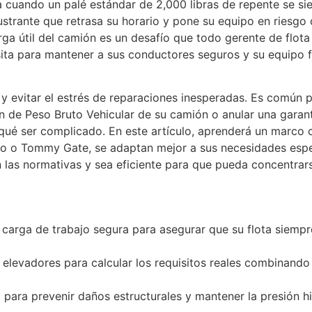
a cuando un palé estándar de 2,000 libras de repente se si
strante que retrasa su horario y pone su equipo en riesgo d
rga útil del camión es un desafío que todo gerente de flot
sita para mantener a sus conductores seguros y su equipo 
y evitar el estrés de reparaciones inesperadas. Es común
ión de Peso Bruto Vehicular de su camión o anular una garan
 qué ser complicado. En este artículo, aprenderá un marco c
o o Tommy Gate, se adaptan mejor a sus necesidades espec
las normativas y sea eficiente para que pueda concentrars
 carga de trabajo segura para asegurar que su flota siempre
elevadores para calcular los requisitos reales combinando 
para prevenir daños estructurales y mantener la presión hi