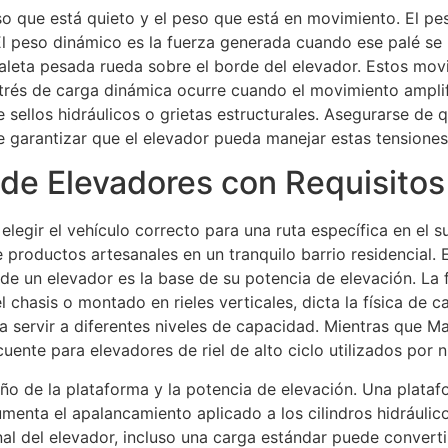
peso que está quieto y el peso que está en movimiento. El pe
 El peso dinámico es la fuerza generada cuando ese palé 
spaleta pesada rueda sobre el borde del elevador. Estos m
estrés de carga dinámica ocurre cuando el movimiento amplif
ellos hidráulicos o grietas estructurales. Asegurarse de q
garantizar que el elevador pueda manejar estas tensiones d
 de Elevadores con Requisitos
legir el vehículo correcto para una ruta específica en el s
e productos artesanales en un tranquilo barrio residencial.
 de un elevador es la base de su potencia de elevación. La
 chasis o montado en rieles verticales, dicta la física d
a servir a diferentes niveles de capacidad. Mientras que 
ente para elevadores de riel de alto ciclo utilizados por nu
o de la plataforma y la potencia de elevación. Una plata
enta el apalancamiento aplicado a los cilindros hidráulico
 del elevador, incluso una carga estándar puede convertir