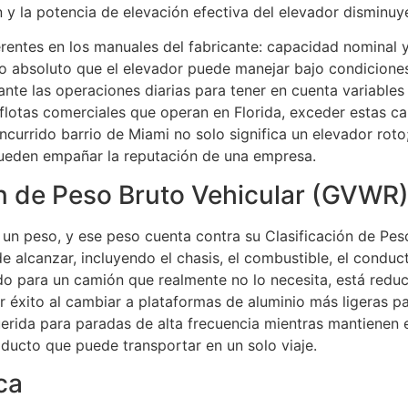
 y la potencia de elevación efectiva del elevador disminuye
entes en los manuales del fabricante: capacidad nominal y
 absoluto que el elevador puede manejar bajo condiciones 
rante las operaciones diarias para tener en cuenta variables
s flotas comerciales que operan en Florida, exceder estas 
currido barrio de Miami no solo significa un elevador roto;
pueden empañar la reputación de una empresa.
ión de Peso Bruto Vehicular (GVWR
n peso, y ese peso cuenta contra su Clasificación de Peso
 alcanzar, incluyendo el chasis, el combustible, el conduct
o para un camión que realmente no lo necesita, está reduci
éxito al cambiar a plataformas de aluminio más ligeras para
uerida para paradas de alta frecuencia mientras mantienen e
ducto que puede transportar en un solo viaje.
ca